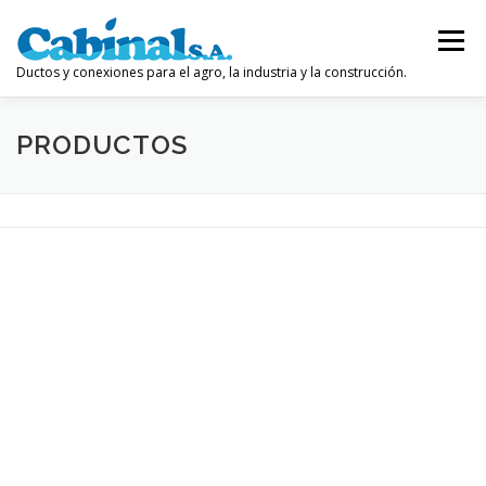
Saltar
al
Menú
contenido
Ductos y conexiones para el agro, la industria y la construcción.
PRODUCTOS
INICIO
EMPRESA
INDUSTRIA
PRODUCTOS
POLÍTICAS DE CALIDAD
CONTACTO