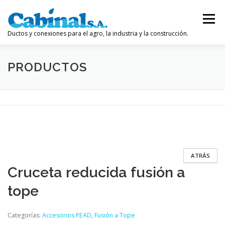
Saltar
al
Menú
contenido
Ductos y conexiones para el agro, la industria y la construcción.
PRODUCTOS
INICIO
EMPRESA
INDUSTRIA
PRODUCTOS
POLÍTICAS DE CALIDAD
CONTACTO
ATRÁS
Cruceta reducida fusión a
tope
Categorías:
Accesorios PEAD
,
Fusión a Tope