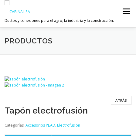
Saltar
al
Menú
contenido
Ductos y conexiones para el agro, la industria y la construcción.
PRODUCTOS
INICIO
EMPRESA
INDUSTRIA
PRODUCTOS
POLÍTICAS DE CALIDAD
CONTACTO
ATRÁS
Tapón electrofusión
Categorías:
Accesorios PEAD
,
Electrofusión